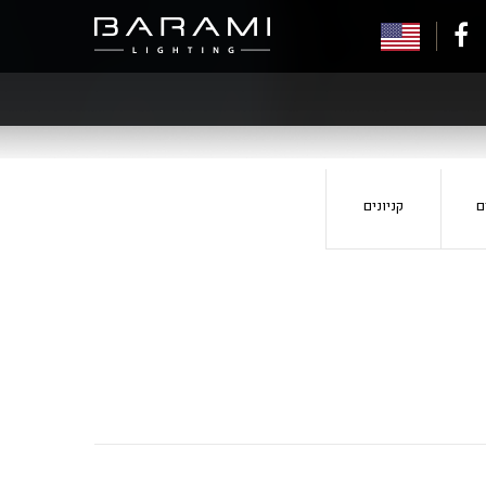
בר
עמי
תאורה
בפייסבוק
ם
קניונים