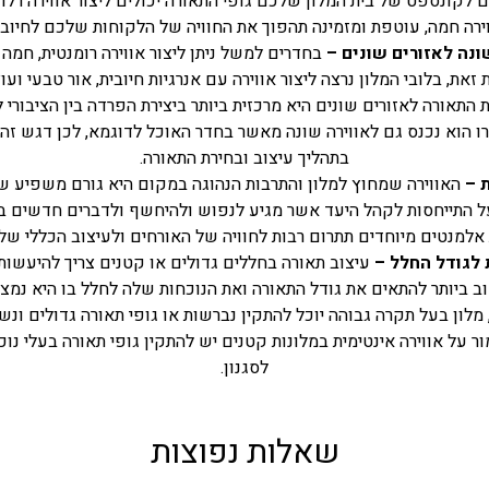
לקונספט של בית המלון שלכם גופי התאורה יכולים ליצור אווירה רלוו
ירה חמה, עוטפת ומזמינה תהפוך את החוויה של הלקוחות שלכם לחיובי
נה לאזורים שונים –
בחדרים למשל ניתן ליצור אווירה רומנטית, חמה 
זאת, בלובי המלון נרצה ליצור אווירה עם אנרגיות חיובית, אור טבעי ועו
התאורה לאזורים שונים היא מרכזית ביותר ביצירת הפרדה בין הציבורי ל
 הוא נכנס גם לאווירה שונה מאשר בחדר האוכל לדוגמא, לכן דגש זה ה
בתהליך עיצוב ובחירת התאורה.
 –
האווירה שמחוץ למלון והתרבות הנהוגה במקום היא גורם משפיע שי
ל התייחסות לקהל היעד אשר מגיע לנפוש ולהיחשף ולדברים חדשים ב
אלמנטים מיוחדים תתרום רבות לחוויה של האורחים ולעיצוב הכללי של 
 לגודל החלל –
עיצוב תאורה בחללים גדולים או קטנים צריך להיעשות
ב ביותר להתאים את גודל התאורה ואת הנוכחות שלה לחלל בו היא נמצא
מלון בעל תקרה גבוהה יוכל להתקין נברשות או גופי תאורה גדולים ונש
ר על אווירה אינטימית במלונות קטנים יש להתקין גופי תאורה בעלי נ
לסגנון.
שאלות נפוצות