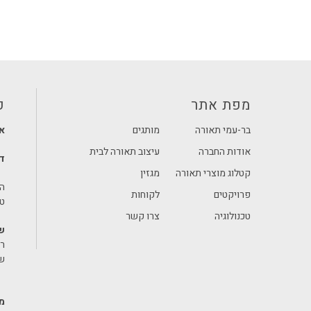
מפת אתר
פ
בר-עמי תאורה
מותגים
או
אודות החברה
עיצוב תאורה לבית
דן
קטלוג מוצרי תאורה
מגזין
הלח"
פרויקטים
לקוחות
טלפו
טכנולוגיה
צרו קשר
ש
רא
שיש
מר