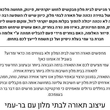
מגיעים לבית מלון מבקשים לחוש יוקרתיות, פינוק, תחושה מלכות
של בחירה נכונה של תאורה לבתי מלון, כיוון שיש לו השפעה רבה 
לא נכונה יכולה להפוך בקלות מקום יוקרתי לזול, ומקום פשוט ליו
, מהם המינונים, באיזו סוג נורה בוחרים, האם עושים שימוש חכם 
פיזור האלומה, האם בוחרים מידי פעם להבליט תמונה ע"י אלומה 
חברת בר עמי בעלת ניסיון ועל כן תשמח לייעץ לכם בתחום.
מחפשים תאורה חדשה לבית המלון ולא בטוחים מה כדאי ומדוע?
בשביל זה אנחנו כאן!
 עמי מציעים לכם את התאורה ברמה הגבוהה ביותר ובעיצוב החדשני ביות
לתאורה בבית מלון חשיבות גדולה ביותר ביצירת אווירה.
תאורה, בסגנון הרצוי ובאפוי המלון אנו נייצר אווירה נעימה, נוחה, חמה,
ורחים לבית מלון יש חשיבות עליונה בתחושה אותה הם מקבלים ובנינ
 בחללים גדולים ומאמינים כי פרקטיקה ועיצוב מרשים הם דבר בר הש
בעצמכם.
עיצוב תאורה לבתי מלון עם בר-עמי