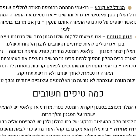
הגודל לא קובע
– בר-עמי מתמחה בהוספת תאורה לחללים שונים.
ודל המלון קטן ואינטימי או גדול ומרשים – אנו נתאים את התאורה המתא
ם אשר ישפיע על סוג גופי התאורה אותם נתקין – בין אם מדובר בתאור
לעין.
מגוון סגנונות
– אנו מציעים ללקוח שלנו מגוון רחב של סגנונות ועיצו
בכך אנו יכולים להיות יצירתיים וקשובים לרצון הלקוחות שלנו.
לון יבחר הסגנון – קלאסי, רומנטי, מודרני, כפרי, עתיקה וכדומה – זה
אורה בבית המלון תהפוך להיות פריט נוי מרשים ותעצים את העיצוביות 
כונית
– בר-עמי מתמחים ומשתמשים לעיתים קרובות בתאורת לד חסכונ
תאורה זו נשארת לאורך שנים ולא דורשת תחזוקה.
יכות הנורה ועוצמתה לא גורעת מן האלמנטים עיצוביים ייחודים ובכך נ
כמה טיפים חשובים
המלון מעוצב בסגנון יוקרתי, רומנטי, כפרי, מודרני או קלאסי יש להתא
ישמרו על הסגנון והלך הרוח.
להיות חלק מהעיצוב והרקע של בית המלון ולכן יש להתייחס אליה בכב
רת אווירה –
בית מלון הוא מקום בו קהל היעד מגיע כדי לצאת מהשגר