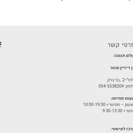
רטי קשר
לם תצוגה:
 דיזיין סנטר
י 2 , בני ברק
ן: 054-5538204
עות פתיחה
שון – חמישי > 10:00-19:30
י > 9:30-13:30
כז לוגיסטי: