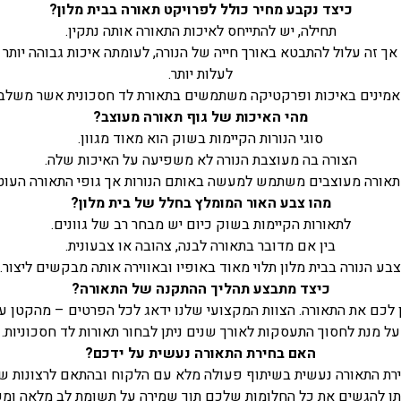
כיצד נקבע מחיר כולל לפרויקט תאורה בבית מלון?
תחילה, יש להתייחס לאיכות התאורה אותה נתקין.
ר אך זה עלול להתבטא באורך חייה של הנורה, לעומתה איכות גבוהה יותר
לעלות יותר.
מאמינים באיכות ופרקטיקה משתמשים בתאורת לד חסכונית אשר משלבת
מהי האיכות של גוף תאורה מעוצב?
סוגי הנורות הקיימות בשוק הוא מאוד מגוון.
הצורה בה מעוצבת הנורה לא משפיעה על האיכות שלה.
 תאורה מעוצבים משתמש למעשה באותם הנורות אך גופי התאורה העוט
מהו צבע האור המומלץ בחלל של בית מלון?
לתאורות הקיימות בשוק כיום יש מבחר רב של גוונים.
בין אם מדובר בתאורה לבנה, צהובה או צבעונית.
צבע הנורה בבית מלון תלוי מאוד באופיו ובאווירה אותה מבקשים ליצור.
כיצד מתבצע תהליך ההתקנה של התאורה?
ן לכם את התאורה. הצוות המקצועי שלנו ידאג לכל הפרטים – מהקטן עד
על מנת לחסוך התעסקות לאורך שנים ניתן לבחור תאורות לד חסכוניות.
האם בחירת התאורה נעשית על ידכם?
רת התאורה נעשית בשיתוף פעולה מלא עם הלקוח ובהתאם לרצונות של
ניתן להגשים את כל החלומות שלכם תוך שמירה על תשומת לב מלאה ומק