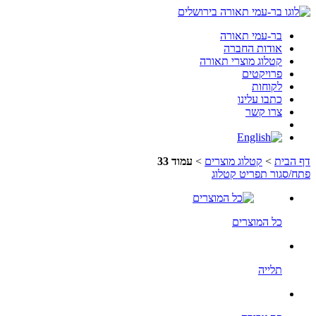
בר-עמי תאורה
אודות החברה
קטלוג מוצרי תאורה
פרויקטים
לקוחות
כתבו עלינו
צרו קשר
בר
עמי
תאורה
תפריט
דף הבית
>
קטלוג מוצרים
>
עמוד 33
בפייסבוק
פתח/סגור תפריט קטלוג
כל המוצרים
תלייה