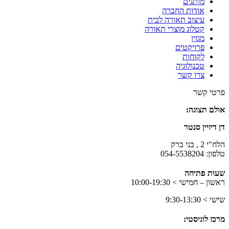
מותגים
אודות החברה
עיצוב תאורה לבית
קטלוג מוצרי תאורה
מגזין
פרויקטים
לקוחות
טכנולוגיה
צרו קשר
בר
פרטי קשר
עמי
אולם תצוגה:
תאורה
בפייסבוק
דן דיזיין סנטר
הלח"י 2 , בני ברק
טלפון: 054-5538204
שעות פתיחה
ראשון – חמישי > 10:00-19:30
שישי > 9:30-13:30
מרכז לוגיסטי: